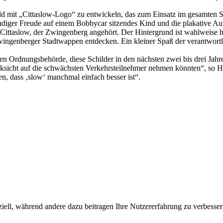
d mit „Cittaslow-Logo“ zu entwickeln, das zum Einsatz im gesamten Sta
kundiger Freude auf einem Bobbycar sitzendes Kind und die plakative A
, Cittaslow, der Zwingenberg angehört. Der Hintergrund ist wahlweise 
wingenberger Stadtwappen entdecken. Ein kleiner Spaß der verantwortl
hen Ordnungsbehörde, diese Schilder in den nächsten zwei bis drei Jahr
Rücksicht auf die schwächsten Verkehrsteilnehmer nehmen könnten“, so
, dass ‚slow‘ manchmal einfach besser ist“.
iell, während andere dazu beitragen Ihre Nutzererfahrung zu verbessern