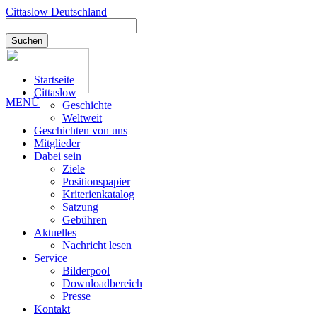
Cittaslow
Deutschland
Suchen
Startseite
Cittaslow
MENÜ
Geschichte
Weltweit
Geschichten von uns
Mitglieder
Dabei sein
Ziele
Positionspapier
Kriterienkatalog
Satzung
Gebühren
Aktuelles
Nachricht lesen
Service
Bilderpool
Downloadbereich
Presse
Kontakt