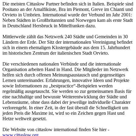
Die meisten Cittaslow Partner befinden sich in Italien. Beispiele sind
Positano an der Amalfiküste, Bra im Piemont, Greve im Chianti und
Orvieto in Umbrien. International wurde der Verbund im Jahr 2001:
Neben Städten in Großbritannien und Norwegen kam als erste Stadt
in Deutschland Hersbruck in Mittelfranken dazu.
Mittlerweile zählt das Netzwerk 240 Städte und Gemeinden in 30
Ländern der Erde. Der Sitz der internationalen Vereinigung befindet
sich in einem ehemaligen Klostergebäude aus dem 15. Jahrhundert
im historischen Zentrum der italienischen Stadt Orvieto.
Die verschiedenen nationalen Verbünde und die internationale
Organisation arbeiten Hand in Hand. Die Mitglieder im Netzwerk
helfen sich durch offenen Meinungsaustausch und gegenseitiges
Lernen untereinander. Erfahrungen, innovative Ideen und Projekte
sowie Informationen zu „bestpractice“-Beispielen werden
regelmäßig ausgetauscht. Sie werden so zur gemeinsamen Basis für
eine nachhaltige und bewusste Weiterentwicklung der Städte und
Lebensräume, ohne dass dabei der jeweilige individuelle Charakter
verlorengeht. In einer Zeit, in der fast überall die Schnelligkeit um
jeden Preis die Maxime ist, wird so ein Zeichen gegen Hast und
Hetze weltweit gesetzt.
Die Website von cittaslow international finden Sie hier -
www.cittaslow.org