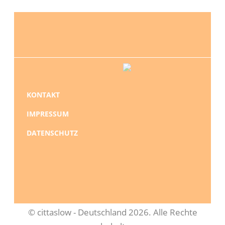
NAVIGATION
KONTAKT
ÜBERSPRINGEN
IMPRESSUM
DATENSCHUTZ
© cittaslow - Deutschland 2026. Alle Rechte