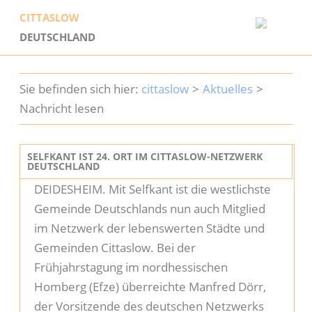
CITTASLOW
DEUTSCHLAND
Startseite
cittaslow
Aktuelles
Cittaslow
Nachricht lesen
Geschichte
SELFKANT IST 24. ORT IM CITTASLOW-NETZWERK
DEUTSCHLAND
Mitglieder
DEIDESHEIM. Mit Selfkant ist die westlichste
Gemeinde Deutschlands nun auch Mitglied
Dabei sein
im Netzwerk der lebenswerten Städte und
Gemeinden Cittaslow. Bei der
Aktuelles
Frühjahrstagung im nordhessischen
Homberg (Efze) überreichte Manfred Dörr,
Service
der Vorsitzende des deutschen Netzwerks