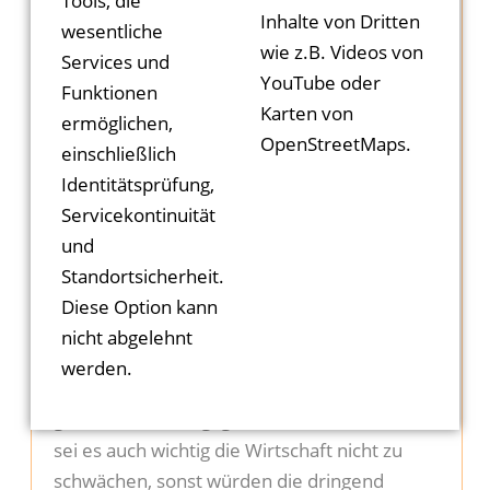
Tools, die
deutlich wurde, dass die Zielsetzungen und
Inhalte von Dritten
wesentliche
Ideen der Cittaslow-Vereinigung sehr gut zu
wie z.B. Videos von
Services und
den Zielen und Aktivitäten der hessischen
YouTube oder
Funktionen
Landeskirche passen.
Karten von
ermöglichen,
OpenStreetMaps.
einschließlich
Das Bewusstsein der Menschen für Qualität
Identitätsprüfung,
und Nachhaltigkeit sei in letzter Zeit deutlich
Servicekontinuität
gestiegen, so Dörr. Die großen
und
Herausforderungen der letzten Jahre,
Standortsicherheit.
Klimawandel, Pandemie, Krieg in der Ukraine
Diese Option kann
und damit verbunden Probleme mit
nicht abgelehnt
Migration und bei der Energiebeschaffung
werden.
seien nur mit Kreativität und einem großen
gemeinsamen Engagement zu lösen. Dabei
sei es auch wichtig die Wirtschaft nicht zu
schwächen, sonst würden die dringend