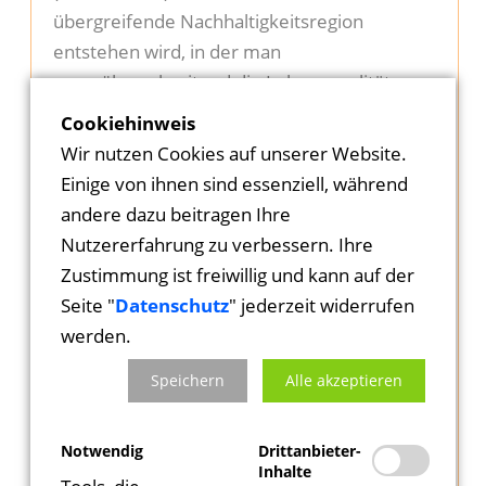
übergreifende Nachhaltigkeitsregion
entstehen wird, in der man
grenzüberschreitend die Lebensqualität
steigern und eine behutsame
Cookiehinweis
Fortentwicklung der Gemeinden anstreben
Wir nutzen Cookies auf unserer Website.
will.
Einige von ihnen sind essenziell, während
andere dazu beitragen Ihre
Bei der Frühjahrstagung der Vereinigung
Nutzererfahrung zu verbessern. Ihre
befasste man sich auch mit den
Zustimmung ist freiwillig und kann auf der
Bemühungen der nordhessischen Gemeinde
Seite "
Datenschutz
" jederzeit widerrufen
Homberg zur Steigerung der Attraktivität und
werden.
der Lebensqualität in der
Speichern
Alle akzeptieren
Reformationsgemeinde. Das Evangelische
Forum Schwalm-Eder begleitete die Tagung
mit einem eigenen Programm aus
Notwendig
Drittanbieter-
Inhalte
Begegnungen und Diskussionen, bei der auch