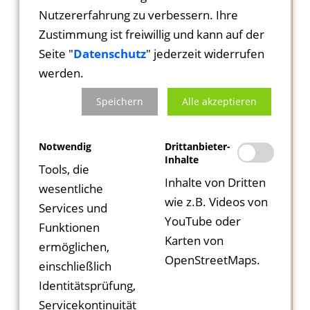
Themen, die gerade in Produktion sind.
Nutzererfahrung zu verbessern. Ihre
Zustimmung ist freiwillig und kann auf der
Es zeigte sich, dass die KuLaDig-Datenbank
Seite "
Datenschutz
" jederzeit widerrufen
als Wissensschatz für den Tourismus
werden.
fungieren kann und durch die Vielzahl der
Speichern
Alle akzeptieren
erfassten Kulturgüter Themen touristisch
verwertet werden können. Auch als
Notwendig
Drittanbieter-
Ideengeber für Gästeführer und Kultur- und
Inhalte
Weinbotschafter ist die Datenbank bestens
Tools, die
Inhalte von Dritten
geeignet.
wesentliche
wie z.B. Videos von
Voraussetzung ist, dass weiterhin viele
Services und
YouTube oder
Bürger und interessierte Menschen sich auf
Funktionen
Karten von
die Suche nach Gebäuden, Skulpturen,
ermöglichen,
OpenStreetMaps.
Kunstwerken machen. Auf Dachböden und in
einschließlich
Archiven stöbern, in alten Kisten suchen und
Identitätsprüfung,
mit Menschen über alte Zeiten sprechen und
Servicekontinuität