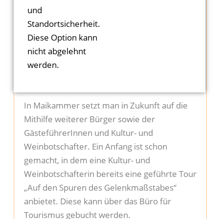
die Geschichten aufschreiben. Veröffentlicht
und
werden die Texte, Bilder, Sprachaufnahmen
Standortsicherheit.
oder Filme im Internet auf der
Diese Option kann
Informationsplattform KuLaDig. Alle Einträge
nicht abgelehnt
werden vor der Freigabe redaktionell
werden.
überprüft.
In Maikammer setzt man in Zukunft auf die
Mithilfe weiterer Bürger sowie der
GästeführerInnen und Kultur- und
Weinbotschafter. Ein Anfang ist schon
gemacht, in dem eine Kultur- und
Weinbotschafterin bereits eine geführte Tour
„Auf den Spuren des Gelenkmaßstabes“
anbietet. Diese kann über das Büro für
Tourismus gebucht werden.