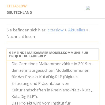
CITTASLOW
DEUTSCHLAND
Startseite
cittaslow
Aktuelles
Cittaslow
Nachricht lesen
Geschichte
GEMEINDE MAIKAMMER MODELLKOMMUNE FÜR
PROJEKT KULADIG-RLP
Mitglieder
Die Gemeinde Maikammer zählte in 2019 zu
den zehn ausgesuchten Modellkommunen
Dabei sein
für das Projekt KuLaDig-RLP (Digitale
Erfassung und Präsentation von
Aktuelles
Kulturlandschaften in Rheinland-Pfalz - kurz „
KuLaDig RLP“).
Service
Das Projekt wird vom Institut für