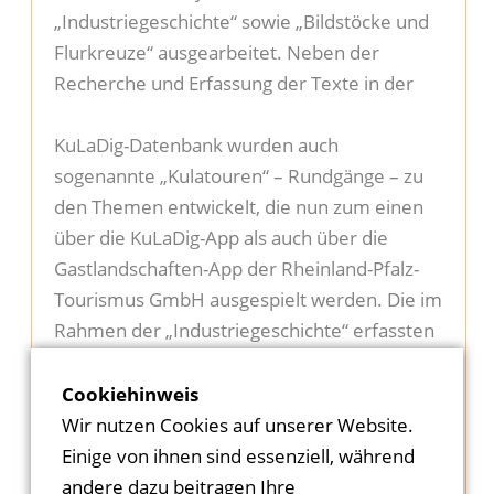
„Industriegeschichte“ sowie „Bildstöcke und
Flurkreuze“ ausgearbeitet. Neben der
Recherche und Erfassung der Texte in der
KuLaDig-Datenbank wurden auch
sogenannte „Kulatouren“ – Rundgänge – zu
den Themen entwickelt, die nun zum einen
über die KuLaDig-App als auch über die
Gastlandschaften-App der Rheinland-Pfalz-
Tourismus GmbH ausgespielt werden. Die im
Rahmen der „Industriegeschichte“ erfassten
Gebäude bzw. Objekte werden zusätzlich mit
einem kleinen Hinweisschild versehen, das
Cookiehinweis
mittels QR-Code den Zugang zu den
Wir nutzen Cookies auf unserer Website.
Detailinformationen ermöglicht. Abgerundet
Einige von ihnen sind essenziell, während
wird das ganze durch kleine Filmclips zu den
andere dazu beitragen Ihre