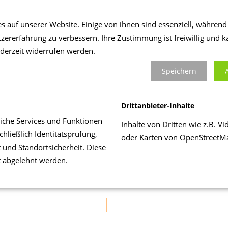
e statt aber auch die
s auf unserer Website. Einige von ihnen sind essenziell, währen
formieren und sich mit den
tzererfahrung zu verbessern. Ihre Zustimmung ist freiwillig und k
So lautete denn auch das
ederzeit widerrufen werden.
 zu der die Öffentlichkeit
Speichern
friedenheit und Toursimus
ler an diesem Abend auch
Touristische Erlebnisse,
Drittanbieter-Inhalte
t und regionale Produkte“
liche Services und Funktionen
Inhalte von Dritten wie z.B. 
hließlich Identitätsprüfung,
oder Karten von OpenStreetM
t und Standortsicherheit. Diese
ismuswissenschaft“
t abgelehnt werden.