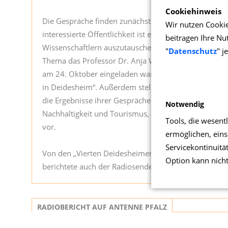
Cookiehinweis
Die Gespräche finden zunächst in geschlossener Rund
Wir nutzen Cookie
interessierte Öffentlichkeit ist eingeladen sich zu in
beitragen Ihre Nu
Wissenschaftlern auszutauschen und zu diskutieren. 
"
Datenschutz
" j
Thema das Professor Dr. Anja Wolleisen vorstellte und
am 24. Oktober eingeladen war: „Lebensqualität, Zu
in Deidesheim“. Außerdem stellten die Wissenschaft
die Ergebnisse ihrer Gespräche rund um die Themen „
Notwendig
Nachhaltigkeit und Tourismus, cittaslow, Regionalitä
Tools, die wesent
vor.
ermöglichen, einsc
Servicekontinuitä
Von den „Vierten Deidesheimer Gesprächen zur Tour
Option kann nich
berichtete auch der Radiosender
„Antenne Pfalz“.
RADIOBERICHT AUF ANTENNE PFALZ