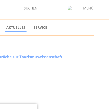
SUCHEN
MENÜ
Startseite
AKTUELLES
SERVICE
Cittaslow
Geschichten vo
Mitglieder
Dabei sein
Aktuelles
Service