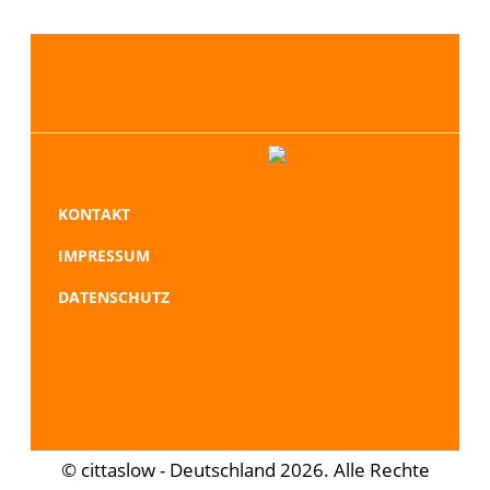
NAVIGATION
KONTAKT
ÜBERSPRINGEN
IMPRESSUM
DATENSCHUTZ
© cittaslow - Deutschland 2026. Alle Rechte